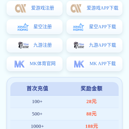
2026-06-09 01:05
57 次阅读
首页
/
体育资讯
近日，关于因扎吉是否会引进巴西球星拉菲尼亚的话
题引起了广泛关注。经纪人透露，因扎吉并未提出引
进拉菲尼亚的要求，转会事宜将待赛季结束后再进行
讨论。这一消息不仅反映了因扎吉目前的执教重心，
也揭示了球队在转会市场上的策略和规划。在接下来
的文章中，我们将从多个方面深入探讨这一话题，包
括因扎吉的执教理念与目标、拉菲尼亚的个人表现、
球队目前的需求以及未来的转会策略，以期全面分析
这一事件给球队带来的影响。