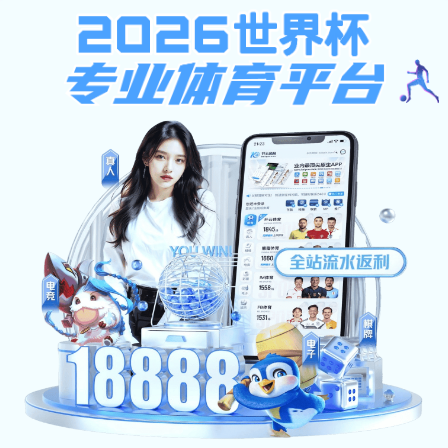
注册入口
全天更新 ·
明博官网
赛事
实时同步
无论您身在何处，
明博官网APP
为您带来高速、高
清、稳定的观赛体验。
下载客户端
网页端访问