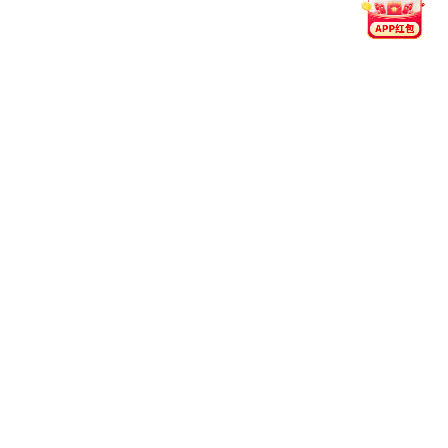
4、团队配合的重要性
虽然个人表现十分重要，但团队配合同样不可忽视。
在小组赛期间，李昊与后防线其他队员之间建立起良
好的默契，这是他们能够共同抵御外敌攻势的重要原
因之一。他们通过不断磨合，在战术执行上达成一
致，使得整体防守更具协调性和有效性。
例如，在面对快速传递战术时，李昊能够准确理解后
卫们所需表达的信息，并迅速作出回应。这种互动让
整条防线运转更加顺畅，从而降低失误率。此外，在
进攻端频繁施压情况下，后卫们也会主动向其反馈信
息，以便调整站位和策略，使得团队协作达到最佳效
果。