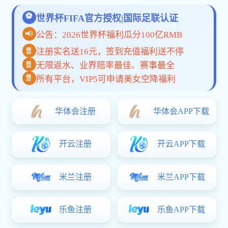
李昊在U23亚洲杯小组赛中表现出
色16次扑救创门将之最