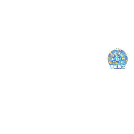
以平和心态迎接挑战。他通过深呼吸和自我暗示来调
整情绪，使自己集中精力，全神贯注于每一次扑救
上，这一点非常难能可贵。
另外，在比赛过程中，当队友出现失误或被进攻打乱
节奏时，他并没有因此而慌乱，而是积极组织防线，
并给队友加油鼓劲。这样的精神状态不仅提升了个人
表现，也激励了整个球队，让大家更加团结一致，共
同面对困难。
3、关键扑救瞬间回顾
在此次小组赛中，有几个关键瞬间充分体现了李昊出
色的扑救能力。例如，在对阵某强队时，对方前锋发
起了一次势如破竹的进攻。就在所有人都以为会有失
球发生之际，李昊凭借敏锐的洞察力提前预判到射门