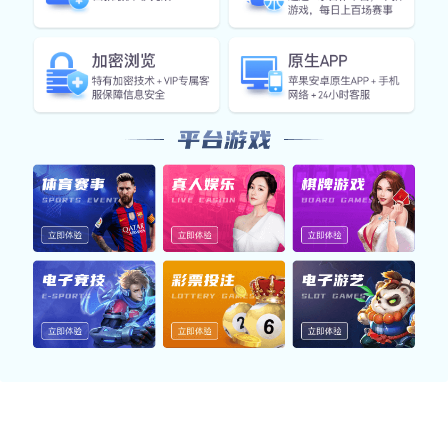
除了以上两点，李昊在高空球处理上的能力也值得一
提。在面对角球和任意球时，他敢于出击，不畏惧身
体接触，这种勇气使得他的防守更加稳固。综合来
看，这些技术特点让他在小组赛中展现出了超乎寻常
的实力。
2、心理素质的重要性
心理素质对于运动员来说至关重要，而李昊恰恰展现
出了极强的抗压能力。在U23亚洲杯这样的国际赛事
中，面对强大的对手和巨大的压力，他始终能够保持
镇定。这种心理素质帮助他在关键时刻不出现失误，
从而有效保障了球队的大门安全。
尤其是在与一些强队交锋的时候，对方往往会给予巨
大的进攻压力。但无论形势多么严峻，李昊始终能够