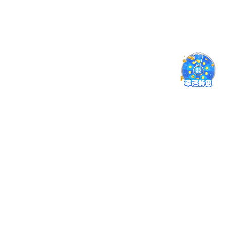
候，一张简单而真诚的合影，可以极大缓解紧张气
氛，让大家放下包袱，共同享受胜利带来的喜悦。他
愿意将荣耀与责任分担给每一个人，使得整个团队更
具向心力。
此外，在他的影响下，其他年轻球员也逐渐意识到领
导力的重要性，并开始学习如何引导和帮助他人。这
样的良好氛围为未来的发展奠定了坚实基础，同时也
使得整支球队呈现出蓬勃发展的势头。
3、社交媒体影响力
随着社交媒体的发展，运动明星与粉丝之间的信息传
播方式发生了巨大的变化。梅西赛后通过社交平台分
享庆祝瞬间，不仅增加了曝光率，还拉近了他与全球
球迷之间的距离。这种即时互动让更多人参与到讨论